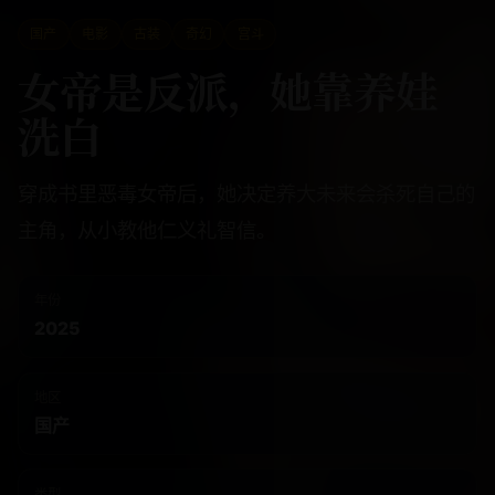
国产
电影
古装
奇幻
宫斗
女帝是反派，她靠养娃
洗白
穿成书里恶毒女帝后，她决定养大未来会杀死自己的
主角，从小教他仁义礼智信。
年份
2025
地区
国产
类型