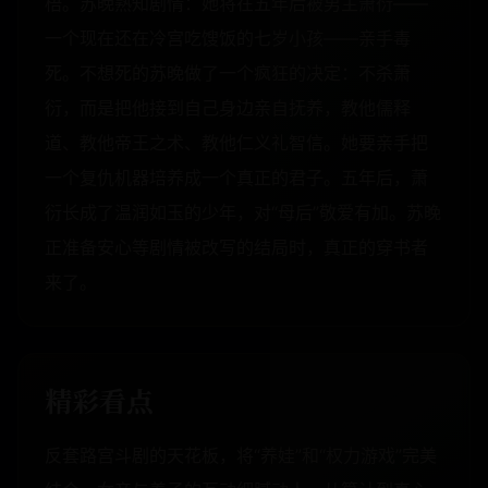
梧。苏晚熟知剧情：她将在五年后被男主萧衍——
一个现在还在冷宫吃馊饭的七岁小孩——亲手毒
死。不想死的苏晚做了一个疯狂的决定：不杀萧
衍，而是把他接到自己身边亲自抚养，教他儒释
道、教他帝王之术、教他仁义礼智信。她要亲手把
一个复仇机器培养成一个真正的君子。五年后，萧
衍长成了温润如玉的少年，对“母后”敬爱有加。苏晚
正准备安心等剧情被改写的结局时，真正的穿书者
来了。
精彩看点
反套路宫斗剧的天花板，将“养娃”和“权力游戏”完美