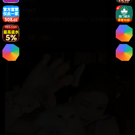
2023
日韩
电影
Yinghan2
第一部死了的男主以双胞胎弟弟身份回归，却发现组织内鬼就
是自己。
日韩
电影
动作