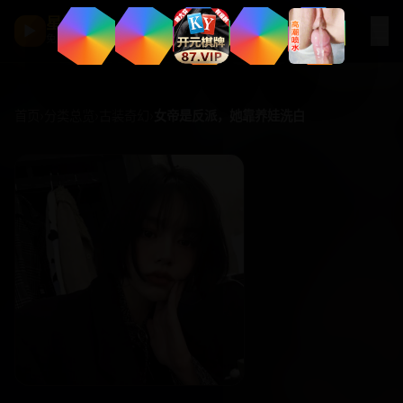
星河影厅
☰
▶
免费观看 · 高清点播
首页
›
分类总览
›
古装奇幻
›
女帝是反派，她靠养娃洗白