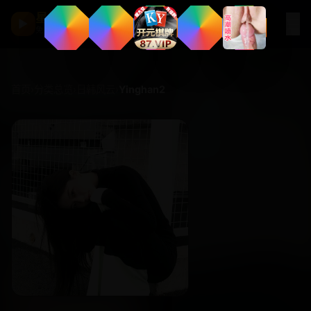
星河影厅
☰
▶
免费观看 · 高清点播
首页
›
分类总览
›
日韩风云
›
Yinghan2