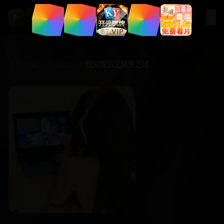
星河影厅
☰
▶
免费观看 · 高清点播
首页
›
分类总览
›
冒险灾难
›
悦来悦乐之醉爱之城