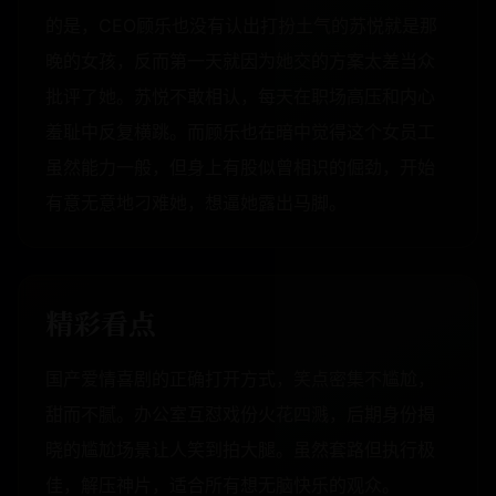
的是，CEO顾乐也没有认出打扮土气的苏悦就是那
晚的女孩，反而第一天就因为她交的方案太差当众
批评了她。苏悦不敢相认，每天在职场高压和内心
羞耻中反复横跳。而顾乐也在暗中觉得这个女员工
虽然能力一般，但身上有股似曾相识的倔劲，开始
有意无意地刁难她，想逼她露出马脚。
精彩看点
国产爱情喜剧的正确打开方式，笑点密集不尴尬，
甜而不腻。办公室互怼戏份火花四溅，后期身份揭
晓的尴尬场景让人笑到拍大腿。虽然套路但执行极
佳，解压神片，适合所有想无脑快乐的观众。